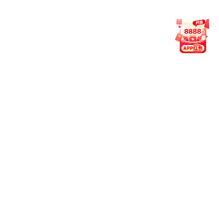
每一次更新，都是为提供更高效、更沉浸式的赛事体验而前
行。
2023年12月20日 · App v5.4.0
世界杯期间数据展示全面提速
升级数据缓存方案，应对多场赛事同时加载时的性能压
力。
对球员动态与进球动画进行了流畅度优化，适配主流网
络环境。
新增“精彩回看”模块，重点赛事集锦支持一键快速回
放。
2023年11月2日 · App v5.3.6
电竞赛事专属页上线，强化交互体验
增设“战队动态”区块，涵盖近期赛程与战力变化。