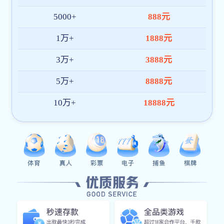
以信任构建口碑
所有服务均基于合规化机制运营，平台数据透明、交
易流程规范，长期致力于构建高可信度生态系统，持
续服务全球数百万用户，树立良好品牌形象。
多语言，多区域
支持多语种界面与主流货币结算方式，意昂足球官网
已服务覆盖东南亚、欧洲、中东等重点市场，具备全
球运营与本地适配的服务能力。