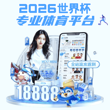
注册入口
全天更新 ·
意昂足球官网
赛事实时同步
无论您身在何处，
意昂足球官网APP
为您带来高
速、高清、稳定的观赛体验。
下载客户端
网页端访问