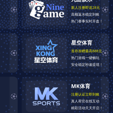
地支付系统，服务覆盖东南亚、欧美等区域，打造更
化体验。
支持
线，提供实时响应的技术支持与使用指导，保障平台
览
onsports依托自主研发的实时监控系统，持续追踪
及平台各环节运转状态。
98%