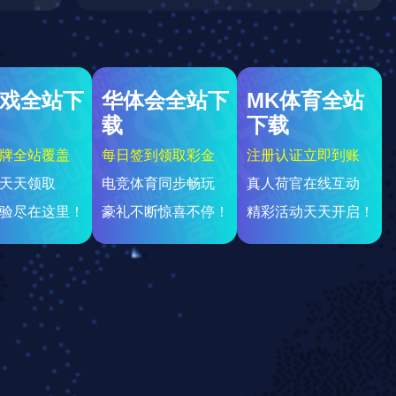
95%
99.9%
数字体育服务平台。