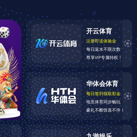
App
公司
体育
注册入口
简介
热点
关于我们
爱好者的综合服务平台，致力于打造一个集数据服
的专业生态系统。团队成员拥有丰富的行业背景，平
续为用户提供高质量内容与技术保障。
智能容错机制，全面提升意昂体育(中国)官方网站-
访问速度与数据完整性，支持多设备并发操作。