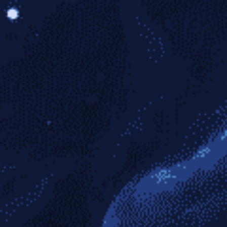
快两年，几乎没遇到系统崩
小问题问客服都能迅速解决
加载失败的情况，后台做得
推脱、不拖延，处理专业还
有信心继续用。
衍，给好评。
面清晰】
【功能全】
逻辑清楚，找比赛不绕路，
不只是直播和比分，球队数
也很人性化，第一次用就能
历史战绩、技术统计全都配
。
用起来顺手。
昂足球官网 App · 千万用户信赖
4.9 星好评 · 200 万+ 次下载 · 极速、安全、好用