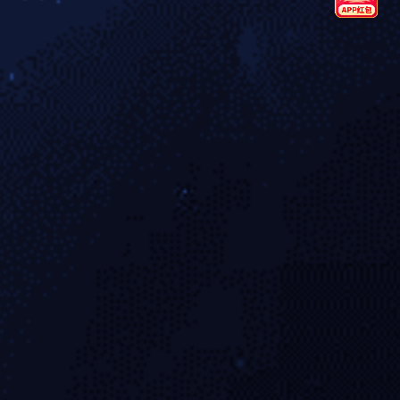
端体验全面优化，响应速度远