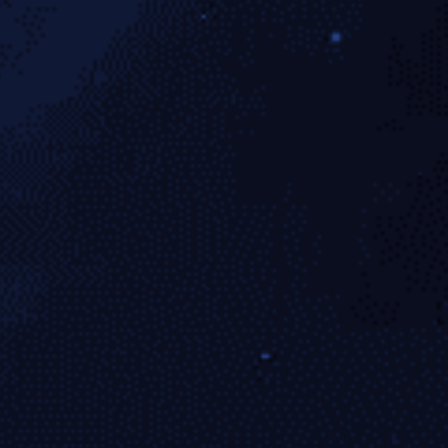
意昂足球官网多重安全防护
护层，全面覆盖意昂体育(中国)官方网站-e.onsports操作
网络通信安全层
启用全站HTTPS协议，结合TLS标准，拦截中间人劫持等风险。
身份验证与行为识别