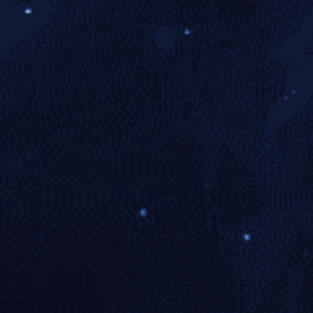
平台构建四大核心防