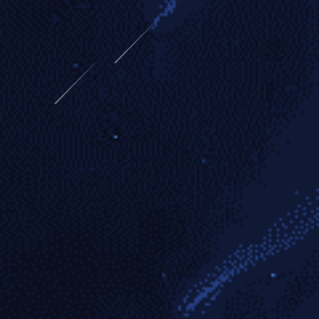
安全保障
平台架构以高标准安全规范为准
全
则，保护用户数据资产。
【更新快】
【系